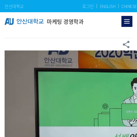
Skip Menu
안산대학교
로그인
ENGLISH
CHINESE
마케팅 경영학과
공
share