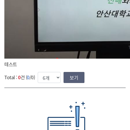
테스트
한번에 보여질 게시물 갯수
Total :
0
건 (
0
/0)