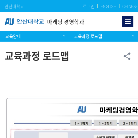
Skip Menu
안산대학교
로그인
ENGLISH
CHINESE
마케팅 경영학과
교육안내
교육과정 로드맵
교육과정 로드맵
공
share