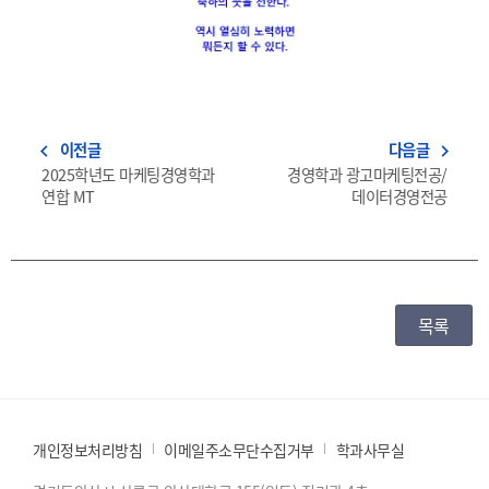
이전글
다음글
navigate_before
navigate_next
2025학년도 마케팅경영학과
경영학과 광고마케팅전공/
연합 MT
데이터경영전공
목록
개인정보처리방침
이메일주소무단수집거부
학과사무실