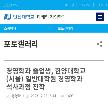
Skip Menu
안산대학교
로그인
ENGLISH
CHINESE
마케팅 경영학과
소통마당
포토갤러리
포토갤러리
공
share
경영학과 졸업생, 한양대학교
(서울) 일반대학원 경영학과
석사과정 진학
작성자
경영과
작성일
2023.12.22 16:44
조회수
1693
create
access_time
visibility